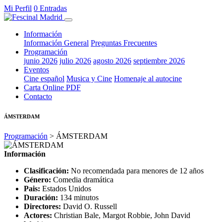
Mi Perfil
0 Entradas
Información
Información General
Preguntas Frecuentes
Programación
junio 2026
julio 2026
agosto 2026
septiembre 2026
Eventos
Cine español
Musica y Cine
Homenaje al autocine
Carta Online PDF
Contacto
ÁMSTERDAM
Programación
> ÁMSTERDAM
Información
Clasificación:
No recomendada para menores de 12 años
Género:
Comedia dramática
Pais:
Estados Unidos
Duración:
134 minutos
Directores:
David O. Russell
Actores:
Christian Bale, Margot Robbie, John David