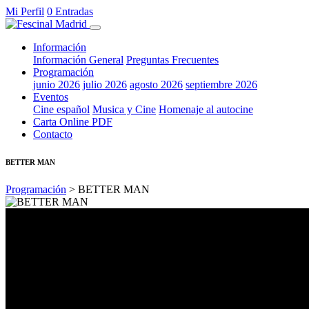
Mi Perfil
0 Entradas
Información
Información General
Preguntas Frecuentes
Programación
junio 2026
julio 2026
agosto 2026
septiembre 2026
Eventos
Cine español
Musica y Cine
Homenaje al autocine
Carta Online PDF
Contacto
BETTER MAN
Programación
> BETTER MAN