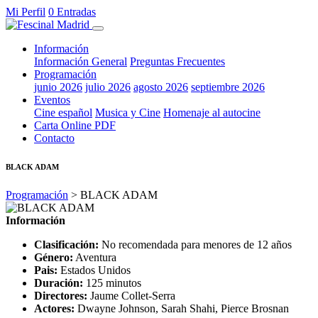
Mi Perfil
0 Entradas
Información
Información General
Preguntas Frecuentes
Programación
junio 2026
julio 2026
agosto 2026
septiembre 2026
Eventos
Cine español
Musica y Cine
Homenaje al autocine
Carta Online PDF
Contacto
BLACK ADAM
Programación
> BLACK ADAM
Información
Clasificación:
No recomendada para menores de 12 años
Género:
Aventura
Pais:
Estados Unidos
Duración:
125 minutos
Directores:
Jaume Collet-Serra
Actores:
Dwayne Johnson, Sarah Shahi, Pierce Brosnan