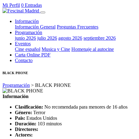
Mi Perfil
0 Entradas
Información
Información General
Preguntas Frecuentes
Programación
junio 2026
julio 2026
agosto 2026
septiembre 2026
Eventos
Cine español
Musica y Cine
Homenaje al autocine
Carta Online PDF
Contacto
BLACK PHONE
Programación
> BLACK PHONE
Información
Clasificación:
No recomendada para menores de 16 años
Género:
Terror
Pais:
Estados Unidos
Duración:
103 minutos
Directores:
Actores: