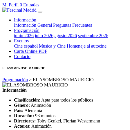
Mi Perfil
0 Entradas
Información
Información General
Preguntas Frecuentes
Programación
junio 2026
julio 2026
agosto 2026
septiembre 2026
Eventos
Cine español
Musica y Cine
Homenaje al autocine
Carta Online PDF
Contacto
EL ASOMBROSO MAURICIO
Programación
> EL ASOMBROSO MAURICIO
Información
Clasificación:
Apta para todos los públicos
Género:
Animación
Pais:
Alemania
Duración:
93 minutos
Directores:
Toby Genkel, Florian Westermann
Actores:
Animación