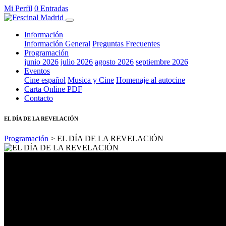
Mi Perfil
0 Entradas
Información
Información General
Preguntas Frecuentes
Programación
junio 2026
julio 2026
agosto 2026
septiembre 2026
Eventos
Cine español
Musica y Cine
Homenaje al autocine
Carta Online PDF
Contacto
EL DÍA DE LA REVELACIÓN
Programación
> EL DÍA DE LA REVELACIÓN