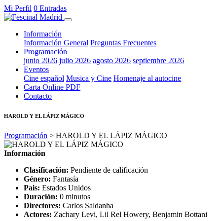
Mi Perfil
0 Entradas
Información
Información General
Preguntas Frecuentes
Programación
junio 2026
julio 2026
agosto 2026
septiembre 2026
Eventos
Cine español
Musica y Cine
Homenaje al autocine
Carta Online PDF
Contacto
HAROLD Y EL LÁPIZ MÁGICO
Programación
> HAROLD Y EL LÁPIZ MÁGICO
Información
Clasificación:
Pendiente de calificación
Género:
Fantasía
Pais:
Estados Unidos
Duración:
0 minutos
Directores:
Carlos Saldanha
Actores:
Zachary Levi, Lil Rel Howery, Benjamin Bottani