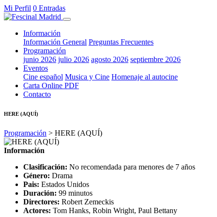
Mi Perfil
0 Entradas
Información
Información General
Preguntas Frecuentes
Programación
junio 2026
julio 2026
agosto 2026
septiembre 2026
Eventos
Cine español
Musica y Cine
Homenaje al autocine
Carta Online PDF
Contacto
HERE (AQUÍ)
Programación
> HERE (AQUÍ)
Información
Clasificación:
No recomendada para menores de 7 años
Género:
Drama
Pais:
Estados Unidos
Duración:
99 minutos
Directores:
Robert Zemeckis
Actores:
Tom Hanks, Robin Wright, Paul Bettany