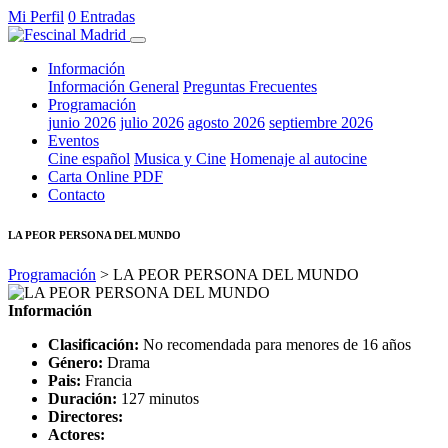
Mi Perfil
0 Entradas
Información
Información General
Preguntas Frecuentes
Programación
junio 2026
julio 2026
agosto 2026
septiembre 2026
Eventos
Cine español
Musica y Cine
Homenaje al autocine
Carta Online PDF
Contacto
LA PEOR PERSONA DEL MUNDO
Programación
> LA PEOR PERSONA DEL MUNDO
Información
Clasificación:
No recomendada para menores de 16 años
Género:
Drama
Pais:
Francia
Duración:
127 minutos
Directores:
Actores: