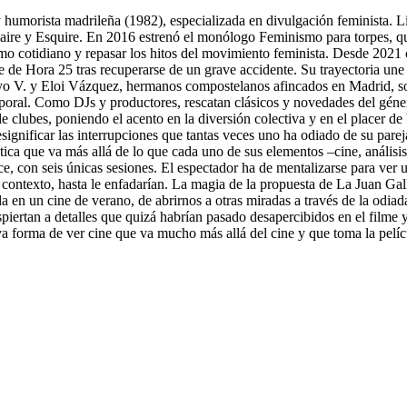
 humorista madrileña (1982), especializada en divulgación feminista. 
re y Esquire. En 2016 estrenó el monólogo Feminismo para torpes, que 
 cotidiano y repasar los hitos del movimiento feminista. Desde 2021 
de Hora 25 tras recuperarse de un grave accidente. Su trayectoria une 
Yayo V. y Eloi Vázquez, hermanos compostelanos afincados en Madrid, so
poral. Como DJs y productores, rescatan clásicos y novedades del género
e clubes, poniendo el acento en la diversión colectiva y en el placer d
esignificar las interrupciones que tantas veces uno ha odiado de su pa
ica que va más allá de lo que cada uno de sus elementos –cine, análisis 
, con seis únicas sesiones. El espectador ha de mentalizarse para ver u
o contexto, hasta le enfadarían. La magia de la propuesta de La Juan Ga
 en un cine de verano, de abrirnos a otras miradas a través de la odiad
spiertan a detalles que quizá habrían pasado desapercibidos en el filme
va forma de ver cine que va mucho más allá del cine y que toma la pelícu