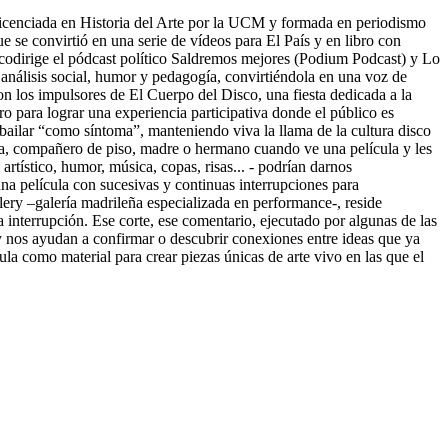
Licenciada en Historia del Arte por la UCM y formada en periodismo
se convirtió en una serie de vídeos para El País y en libro con
codirige el pódcast político Saldremos mejores (Podium Podcast) y Lo
análisis social, humor y pedagogía, convirtiéndola en una voz de
n los impulsores de El Cuerpo del Disco, una fiesta dedicada a la
 para lograr una experiencia participativa donde el público es
e bailar “como síntoma”, manteniendo viva la llama de la cultura disco
reja, compañero de piso, madre o hermano cuando ve una película y les
artístico, humor, música, copas, risas... - podrían darnos
na película con sucesivas y continuas interrupciones para
llery –galería madrileña especializada en performance-, reside
a interrupción. Ese corte, ese comentario, ejecutado por algunas de las
 y nos ayudan a confirmar o descubrir conexiones entre ideas que ya
la como material para crear piezas únicas de arte vivo en las que el