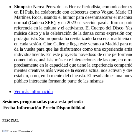
Sinopsis:
Nerea Pérez de las Heras: Periodista, comunicadora y
en El País, ha colaborado con cabeceras como Vogue, Marie Clai
Martínez Roca, usando el humor para desenmascarar el machismo
normal (Cadena SER), y en 2023 su sección pasó a formar parte 
referencia en la cultura y el activismo. El Cuerpo del Disco. 
música disco y a la celebración de la danza como expresión cor
protagonista. Su propuesta ha revitalizado la escena madrileña d
en cada sesión. Cine Caliente llega este verano a Madrid para r
da la vuelta para que las disfrutemos como una experiencia artíst
individualmente. En este proyecto novedoso de cine performance
comentarios, análisis, música e interacciones de las que, en otr
precisamente en la capacidad que tiene la experiencia compartida
mentes creativas más vivas de la escena actual nos activan y de
estaban, o no, en la mente del cineasta. El resultado es una nue
público interactúa formando parte de las mismas.
Ver más información
Sesiones programadas para esta película
Fecha
Información
Precio
Disponibilidad
FESCINAL