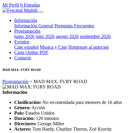
Mi Perfil
0 Entradas
Información
Información General
Preguntas Frecuentes
Programación
junio 2026
julio 2026
agosto 2026
septiembre 2026
Eventos
Cine español
Musica y Cine
Homenaje al autocine
Carta Online PDF
Contacto
MAD MAX: FURY ROAD
Programación
> MAD MAX: FURY ROAD
Información
Clasificación:
No recomendada para menores de 16 años
Género:
Acción
Pais:
Estados Unidos
Duración:
120 minutos
Directores:
George Miller
Actores:
Tom Hardy, Charlize Theron, Zoë Kravitz