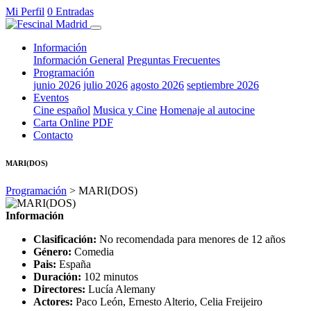
Mi Perfil
0 Entradas
Información
Información General
Preguntas Frecuentes
Programación
junio 2026
julio 2026
agosto 2026
septiembre 2026
Eventos
Cine español
Musica y Cine
Homenaje al autocine
Carta Online PDF
Contacto
MARI(DOS)
Programación
> MARI(DOS)
Información
Clasificación:
No recomendada para menores de 12 años
Género:
Comedia
Pais:
España
Duración:
102 minutos
Directores:
Lucía Alemany
Actores:
Paco León, Ernesto Alterio, Celia Freijeiro