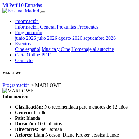
Mi Perfil
0 Entradas
Información
Información General
Preguntas Frecuentes
Programación
junio 2026
julio 2026
agosto 2026
septiembre 2026
Eventos
Cine español
Musica y Cine
Homenaje al autocine
Carta Online PDF
Contacto
MARLOWE
Programación
> MARLOWE
Información
Clasificación:
No recomendada para menores de 12 años
Género:
Thriller
Pais:
Irlanda
Duración:
109 minutos
Directores:
Neil Jordan
Actores:
Liam Neeson, Diane Kruger, Jessica Lange