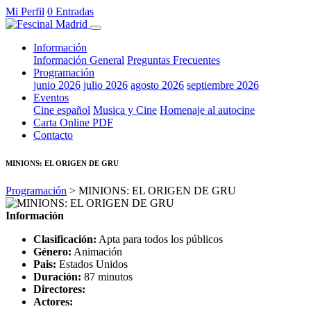
Mi Perfil
0 Entradas
Información
Información General
Preguntas Frecuentes
Programación
junio 2026
julio 2026
agosto 2026
septiembre 2026
Eventos
Cine español
Musica y Cine
Homenaje al autocine
Carta Online PDF
Contacto
MINIONS: EL ORIGEN DE GRU
Programación
> MINIONS: EL ORIGEN DE GRU
Información
Clasificación:
Apta para todos los públicos
Género:
Animación
Pais:
Estados Unidos
Duración:
87 minutos
Directores:
Actores: