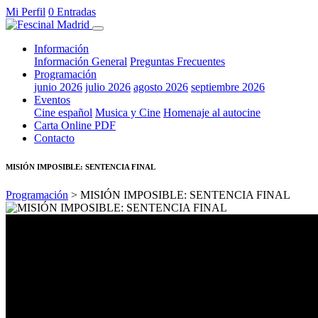
Mi Perfil
0 Entradas
Información
Información General
Preguntas Frecuentes
Programación
junio 2026
julio 2026
agosto 2026
septiembre 2026
Eventos
Cine español
Musica y Cine
Homenaje al autocine
Carta Online PDF
Contacto
MISIÓN IMPOSIBLE: SENTENCIA FINAL
Programación
> MISIÓN IMPOSIBLE: SENTENCIA FINAL