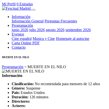
Mi Perfil
0 Entradas
Información
Información General
Preguntas Frecuentes
Programación
junio 2026
julio 2026
agosto 2026
septiembre 2026
Eventos
Cine español
Musica y Cine
Homenaje al autocine
Carta Online PDF
Contacto
MUERTE EN EL NILO
Programación
> MUERTE EN EL NILO
Información
Clasificación:
No recomendada para menores de 12 años
Género:
Suspense
Pais:
Estados Unidos
Duración:
126 minutos
Directores:
Actores: