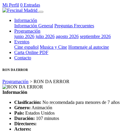
Mi Perfil
0 Entradas
Información
Información General
Preguntas Frecuentes
Programación
junio 2026
julio 2026
agosto 2026
septiembre 2026
Eventos
Cine español
Musica y Cine
Homenaje al autocine
Carta Online PDF
Contacto
RON DA ERROR
Programación
> RON DA ERROR
Información
Clasificación:
No recomendada para menores de 7 años
Género:
Animación
Pais:
Estados Unidos
Duración:
107 minutos
Directores:
Actores: