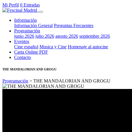
Mi Perfil
0 Entradas
Información
Información General
Preguntas Frecuentes
Programación
junio 2026
julio 2026
agosto 2026
septiembre 2026
Eventos
Cine español
Musica y Cine
Homenaje al autocine
Carta Online PDF
Contacto
THE MANDALORIAN AND GROGU
Programación
> THE MANDALORIAN AND GROGU