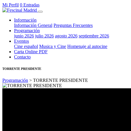
Mi Perfil
0 Entradas
Información
Información General
Preguntas Frecuentes
Programación
junio 2026
julio 2026
agosto 2026
septiembre 2026
Eventos
Cine español
Musica y Cine
Homenaje al autocine
Carta Online PDF
Contacto
TORRENTE PRESIDENTE
Programación
> TORRENTE PRESIDENTE