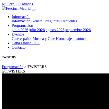
Mi Perfil
0 Entradas
Información
Información General
Preguntas Frecuentes
Programación
junio 2026
julio 2026
agosto 2026
septiembre 2026
Eventos
Cine español
Musica y Cine
Homenaje al autocine
Carta Online PDF
Contacto
TWISTERS
Programación
> TWISTERS