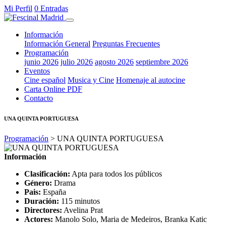
Mi Perfil
0 Entradas
Información
Información General
Preguntas Frecuentes
Programación
junio 2026
julio 2026
agosto 2026
septiembre 2026
Eventos
Cine español
Musica y Cine
Homenaje al autocine
Carta Online PDF
Contacto
UNA QUINTA PORTUGUESA
Programación
> UNA QUINTA PORTUGUESA
Información
Clasificación:
Apta para todos los públicos
Género:
Drama
Pais:
España
Duración:
115 minutos
Directores:
Avelina Prat
Actores:
Manolo Solo, Maria de Medeiros, Branka Katic