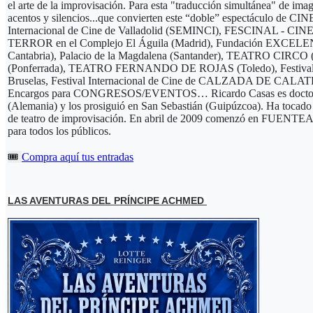
el arte de la improvisación. Para esta "traducción simultánea" de ima
acentos y silencios...que convierten este “doble” espectáculo 
Internacional de Cine de Valladolid (SEMINCI), FESCINAL -
TERROR en el Complejo El Águila (Madrid), Fundación EXCELENT
Cantabria), Palacio de la Magdalena (Santander), TEATRO
(Ponferrada), TEATRO FERNANDO DE ROJAS (Toledo), Festival
Bruselas, Festival Internacional de Cine de CALZADA DE CALA
Encargos para CONGRESOS/EVENTOS… Ricardo Casas es doctor en med
(Alemania) y los prosiguió en San Sebastián (Guipúzcoa). Ha tocado 
de teatro de improvisación. En abril de 2009 comenzó en FUENTEALB
para todos los públicos.
🎟️
Compra aquí tus entradas
LAS AVENTURAS DEL PRÍNCIPE ACHMED