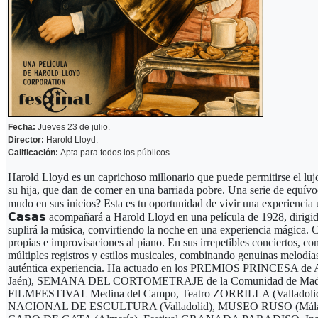
Fecha:
Jueves 23 de julio.
Director:
Harold Lloyd.
Calificación:
Apta para todos los públicos.
Harold Lloyd es un caprichoso millonario que puede permitirse el lujo
su hija, que dan de comer en una barriada pobre. Una serie de equívo
mudo en sus inicios? Esta es tu oportunidad de vivir una experiencia ú
𝗖𝗮𝘀𝗮𝘀 acompañará a Harold Lloyd en una película de 1928, dirigida
suplirá la música, convirtiendo la noche en una experiencia mágica. 
propias e improvisaciones al piano. En sus irrepetibles conciertos, c
múltiples registros y estilos musicales, combinando genuinas melodí
auténtica experiencia. Ha actuado en los PREMIOS PRINCESA d
Jaén), SEMANA DEL CORTOMETRAJE de la Comunidad de Madrid,
FILMFESTIVAL Medina del Campo, Teatro ZORRILLA (Valladolid), 
NACIONAL DE ESCULTURA (Valladolid), MUSEO RUSO (Málaga