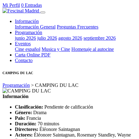
Mi Perfil
0 Entradas
Información
Información General
Preguntas Frecuentes
Programación
junio 2026
julio 2026
agosto 2026
septiembre 2026
Eventos
Cine español
Musica y Cine
Homenaje al autocine
Carta Online PDF
Contacto
CAMPING DU LAC
Programación
> CAMPING DU LAC
Información
Clasificación:
Pendiente de calificación
Género:
Drama
Pais:
Francia
Duración:
70 minutos
Directores:
Éléonore Saintagnan
Actores:
Éléonore Saintagnan, Rosemary Standley, Wayne