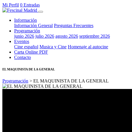
Mi Perfil
0 Entradas
Información
Información General
Preguntas Frecuentes
Programación
junio 2026
julio 2026
agosto 2026
septiembre 2026
Eventos
Cine español
Musica y Cine
Homenaje al autocine
Carta Online PDF
Contacto
EL MAQUINISTA DE LA GENERAL
Programación
> EL MAQUINISTA DE LA GENERAL