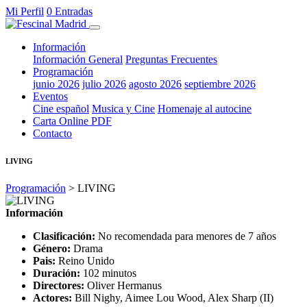
Mi Perfil
0 Entradas
Información
Información General
Preguntas Frecuentes
Programación
junio 2026
julio 2026
agosto 2026
septiembre 2026
Eventos
Cine español
Musica y Cine
Homenaje al autocine
Carta Online PDF
Contacto
LIVING
Programación
> LIVING
Información
Clasificación:
No recomendada para menores de 7 años
Género:
Drama
Pais:
Reino Unido
Duración:
102 minutos
Directores:
Oliver Hermanus
Actores:
Bill Nighy, Aimee Lou Wood, Alex Sharp (II)