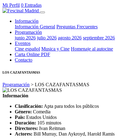
Mi Perfil
0 Entradas
Información
Información General
Preguntas Frecuentes
Programación
junio 2026
julio 2026
agosto 2026
septiembre 2026
Eventos
Cine español
Musica y Cine
Homenaje al autocine
Carta Online PDF
Contacto
LOS CAZAFANTASMAS
Programación
> LOS CAZAFANTASMAS
Información
Clasificación:
Apta para todos los públicos
Género:
Comedia
Pais:
Estados Unidos
Duración:
105 minutos
Directores:
Ivan Reitman
Actores:
Bill Murray, Dan Aykroyd, Harold Ramis