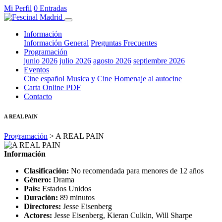
Mi Perfil
0 Entradas
Información
Información General
Preguntas Frecuentes
Programación
junio 2026
julio 2026
agosto 2026
septiembre 2026
Eventos
Cine español
Musica y Cine
Homenaje al autocine
Carta Online PDF
Contacto
A REAL PAIN
Programación
> A REAL PAIN
Información
Clasificación:
No recomendada para menores de 12 años
Género:
Drama
Pais:
Estados Unidos
Duración:
89 minutos
Directores:
Jesse Eisenberg
Actores:
Jesse Eisenberg, Kieran Culkin, Will Sharpe