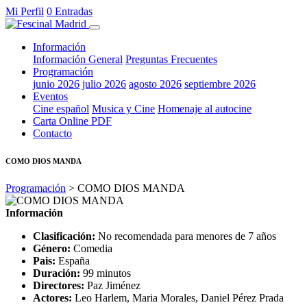
Mi Perfil
0 Entradas
Información
Información General
Preguntas Frecuentes
Programación
junio 2026
julio 2026
agosto 2026
septiembre 2026
Eventos
Cine español
Musica y Cine
Homenaje al autocine
Carta Online PDF
Contacto
COMO DIOS MANDA
Programación
> COMO DIOS MANDA
Información
Clasificación:
No recomendada para menores de 7 años
Género:
Comedia
Pais:
España
Duración:
99 minutos
Directores:
Paz Jiménez
Actores:
Leo Harlem, Maria Morales, Daniel Pérez Prada