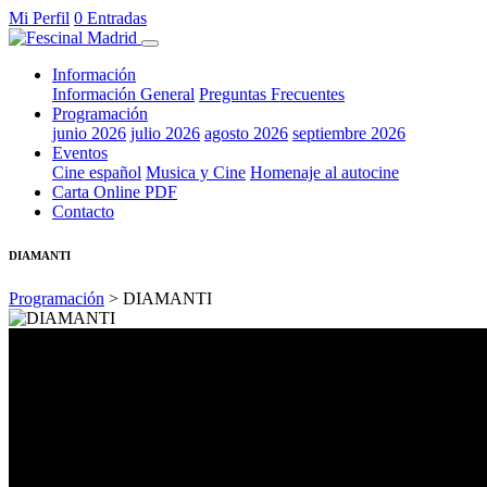
Mi Perfil
0 Entradas
Información
Información General
Preguntas Frecuentes
Programación
junio 2026
julio 2026
agosto 2026
septiembre 2026
Eventos
Cine español
Musica y Cine
Homenaje al autocine
Carta Online PDF
Contacto
DIAMANTI
Programación
> DIAMANTI