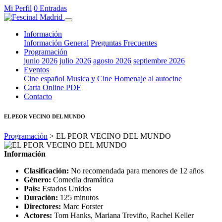
Mi Perfil
0 Entradas
Información
Información General
Preguntas Frecuentes
Programación
junio 2026
julio 2026
agosto 2026
septiembre 2026
Eventos
Cine español
Musica y Cine
Homenaje al autocine
Carta Online PDF
Contacto
EL PEOR VECINO DEL MUNDO
Programación
> EL PEOR VECINO DEL MUNDO
Información
Clasificación:
No recomendada para menores de 12 años
Género:
Comedia dramática
Pais:
Estados Unidos
Duración:
125 minutos
Directores:
Marc Forster
Actores:
Tom Hanks, Mariana Treviño, Rachel Keller