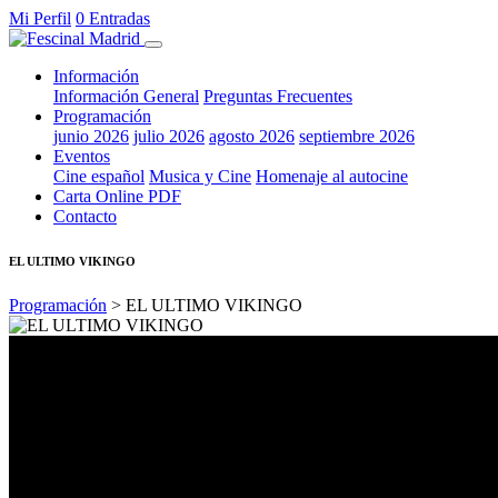
Mi Perfil
0 Entradas
Información
Información General
Preguntas Frecuentes
Programación
junio 2026
julio 2026
agosto 2026
septiembre 2026
Eventos
Cine español
Musica y Cine
Homenaje al autocine
Carta Online PDF
Contacto
EL ULTIMO VIKINGO
Programación
> EL ULTIMO VIKINGO