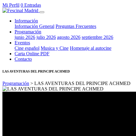
Mi Perfil
0 Entradas
Información
Información General
Preguntas Frecuentes
Programación
junio 2026
julio 2026
agosto 2026
septiembre 2026
Eventos
Cine español
Musica y Cine
Homenaje al autocine
Carta Online PDF
Contacto
LAS AVENTURAS DEL PRINCIPE ACHMED
Programación
> LAS AVENTURAS DEL PRINCIPE ACHMED