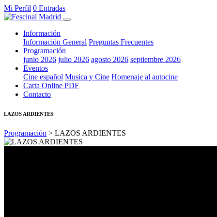
Mi Perfil
0 Entradas
Información
Información General
Preguntas Frecuentes
Programación
junio 2026
julio 2026
agosto 2026
septiembre 2026
Eventos
Cine español
Musica y Cine
Homenaje al autocine
Carta Online PDF
Contacto
LAZOS ARDIENTES
Programación
> LAZOS ARDIENTES