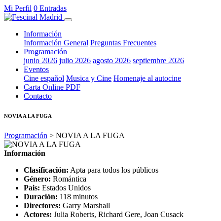
Mi Perfil
0 Entradas
Información
Información General
Preguntas Frecuentes
Programación
junio 2026
julio 2026
agosto 2026
septiembre 2026
Eventos
Cine español
Musica y Cine
Homenaje al autocine
Carta Online PDF
Contacto
NOVIA A LA FUGA
Programación
> NOVIA A LA FUGA
Información
Clasificación:
Apta para todos los públicos
Género:
Romántica
Pais:
Estados Unidos
Duración:
118 minutos
Directores:
Garry Marshall
Actores:
Julia Roberts, Richard Gere, Joan Cusack