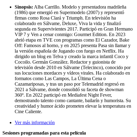
Sinopsis:
Alba Carrillo. Modelo y presentadora madrileña
(1986) que emergió en Supermodelo (2007) y representó
firmas como Rosa Clará y Triumph. En televisión ha
colaborado en Sálvame, Deluxe, Viva la vida y finalizó
segunda en Supervivientes 2017. Participó en Gran Hermano
VIP 7 y Ven a cenar conmigo: Gourmet Edition. En 2023
abrió etapa en TVE con programas como El Cazador, Bake
Off: Famosos al horno, y en 2025 presenta Pasa sin llamar y
la versión española de Jugando con fuego en Netflix. Ha
dirigido un blog en Telva y creado la marca infantil Coco y
Cocoilo. Germán González. Redactor y guionista de
televisión desde 2010 en Sálvame (Telecinco), conocido por
sus locuciones mordaces y vídeos virales. Ha colaborado en
formatos como Las Campos, La Última Cena o
Cazamariposas, y tras un paso por Telemadrid regresó en
2021 a Sálvame, donde consolidó su faceta de showman
360º. En 2022 participó en Mediafest Night Fever,
demostrando talento como cantante, bailarín y humorista. Su
creatividad y humor ácido prometen elevar la temperatura en
Cine Caliente.
Ver más información
Sesiones programadas para esta película