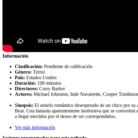
Información
Clasificación:
Pendiente de calificación
Género:
Terror
Pais:
Estados Unidos
Duración:
108 minutos
Directores:
Curry Barker
Actores:
Michael Johnston, Inde Navarrette, Cooper Tomlinso
Sinopsis:
El anhelo romántico desesperado de un chico por su am
Bear. Una fantasía aparentemente inofensiva que se convertirá en
a llegar movidos por el deseo de ser correspondidos.
Ver más información
Sesiones programadas para esta película