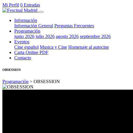
Mi Perfil
0 Entradas
Información
Información General
Preguntas Frecuentes
Programación
junio 2026
julio 2026
agosto 2026
septiembre 2026
Eventos
Cine español
Musica y Cine
Homenaje al autocine
Carta Online PDF
Contacto
OBSESSION
Programación
> OBSESSION