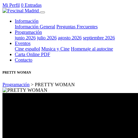
Mi Perfil
0 Entradas
Información
Información General
Preguntas Frecuentes
Programación
junio 2026
julio 2026
agosto 2026
septiembre 2026
Eventos
Cine español
Musica y Cine
Homenaje al autocine
Carta Online PDF
Contacto
PRETTY WOMAN
Programación
> PRETTY WOMAN