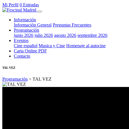
Mi Perfil
0 Entradas
Información
Información General
Preguntas Frecuentes
Programación
junio 2026
julio 2026
agosto 2026
septiembre 2026
Eventos
Cine español
Musica y Cine
Homenaje al autocine
Carta Online PDF
Contacto
TAL VEZ
Programación
> TAL VEZ