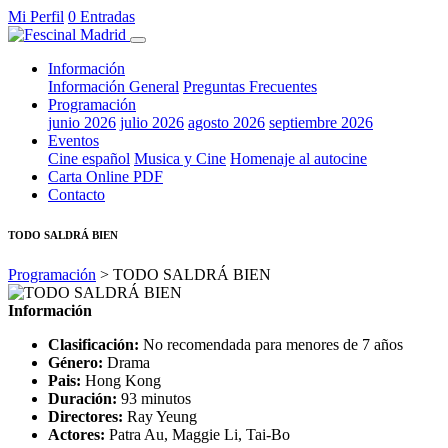
Mi Perfil
0 Entradas
Información
Información General
Preguntas Frecuentes
Programación
junio 2026
julio 2026
agosto 2026
septiembre 2026
Eventos
Cine español
Musica y Cine
Homenaje al autocine
Carta Online PDF
Contacto
TODO SALDRÁ BIEN
Programación
> TODO SALDRÁ BIEN
Información
Clasificación:
No recomendada para menores de 7 años
Género:
Drama
Pais:
Hong Kong
Duración:
93 minutos
Directores:
Ray Yeung
Actores:
Patra Au, Maggie Li, Tai-Bo