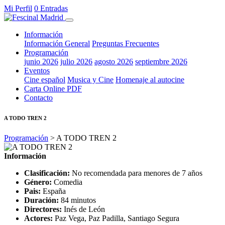
Mi Perfil
0 Entradas
Información
Información General
Preguntas Frecuentes
Programación
junio 2026
julio 2026
agosto 2026
septiembre 2026
Eventos
Cine español
Musica y Cine
Homenaje al autocine
Carta Online PDF
Contacto
A TODO TREN 2
Programación
> A TODO TREN 2
Información
Clasificación:
No recomendada para menores de 7 años
Género:
Comedia
Pais:
España
Duración:
84 minutos
Directores:
Inés de León
Actores:
Paz Vega, Paz Padilla, Santiago Segura