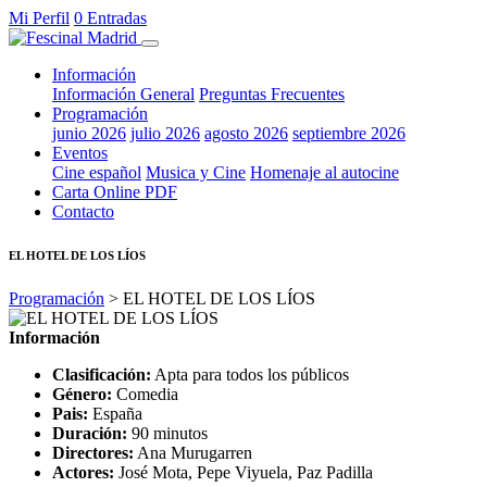
Mi Perfil
0 Entradas
Información
Información General
Preguntas Frecuentes
Programación
junio 2026
julio 2026
agosto 2026
septiembre 2026
Eventos
Cine español
Musica y Cine
Homenaje al autocine
Carta Online PDF
Contacto
EL HOTEL DE LOS LÍOS
Programación
> EL HOTEL DE LOS LÍOS
Información
Clasificación:
Apta para todos los públicos
Género:
Comedia
Pais:
España
Duración:
90 minutos
Directores:
Ana Murugarren
Actores:
José Mota, Pepe Viyuela, Paz Padilla